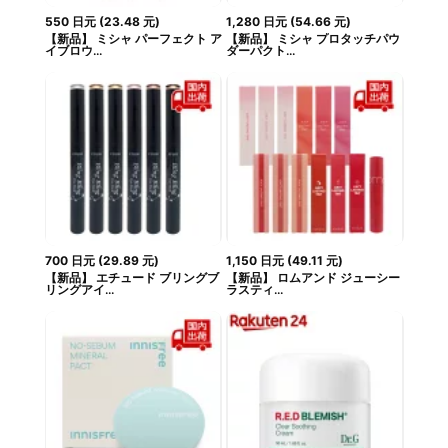
550
日元
(
23.48
元
)
1,280
日元
(
54.66
元
)
【新品】 ミシャ パーフェクト ア
【新品】 ミシャ プロタッチパウ
イブロウ...
ダーパクト...
700
日元
(
29.89
元
)
1,150
日元
(
49.11
元
)
【新品】 エチュード ブリングブ
【新品】 ロムアンド ジューシー
リングアイ...
ラスティ...