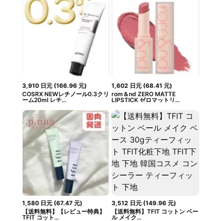
3,910
日元
(
166.96
元
)
1,602
日元
(
68.41
元
)
COSRX NEWレチノール0.3クリ
rom＆nd ZERO MATTE
ーム20ml レチ...
LIPSTICK ゼロマットリ...
1,580
日元
(
67.47
元
)
3,512
日元
(
149.96
元
)
【送料無料】【レビュー特典】
【送料無料】TFIT コットン ベー
TFIT コット...
ル メイク...