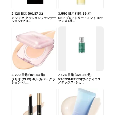
2,128
日元
(
90.87
元
)
3,550
日元
(
151.59
元
)
ミシャ M クッションファンデー
CNP プロP トリートメント エッ
ション(プロ...
センス (導...
3,790
日元
(
161.83
元
)
7,526
日元
(
321.36
元
)
クリオ (CLIO) キル カバー クッ
VTCOSMETICS(ブイティコス
ション KIL...
メテックス) シカ...