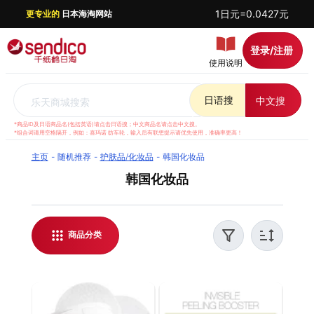
1日元=0.0427元
更专业的
日本海淘网站
登录/注册
使用说明
日语搜
中文搜
乐天商城搜索
*商品ID及日语商品名(包括英语)请点击日语搜；中文商品名请点击中文搜。
*组合词请用空格隔开，例如：喜玛诺 纺车轮，输入后有联想提示请优先使用，准确率更高！
主页
随机推荐
护肤品/化妆品
韩国化妆品
韩国化妆品
千纸鹤日淘提供日本乐天 韩国化妆品代购服务，支
持实时汇率结算，方便全球华人日本海淘。我们提
供优质客服支持，解答日淘相关问题，并对每件商
商品分类
品进行稳妥打包，保障运输安全。无论是购买日本
韩国化妆品还是了解最新日淘资讯，都能通过千纸
鹤日淘轻松实现。