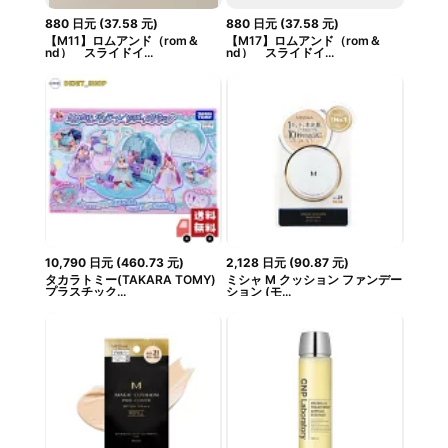
880
日元
(
37.58
元
)
880
日元
(
37.58
元
)
【M11】ロムアンド（rom＆
【M17】ロムアンド（rom＆
nd） スライドイ...
nd） スライドイ...
10,790
日元
(
460.73
元
)
2,128
日元
(
90.87
元
)
タカラトミー(TAKARA TOMY)
ミシャ M クッション ファンデー
プラスチック...
ション (モ...