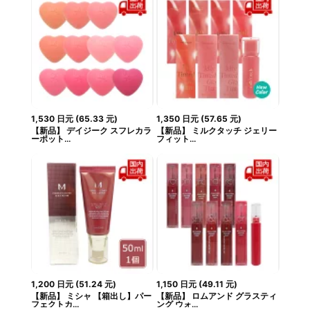
1,530
日元
(
65.33
元
)
1,350
日元
(
57.65
元
)
【新品】 デイジーク スフレカラ
【新品】 ミルクタッチ ジェリー
ーポット...
フィット...
1,200
日元
(
51.24
元
)
1,150
日元
(
49.11
元
)
【新品】 ミシャ 【箱出し】パー
【新品】 ロムアンド グラスティ
フェクトカ...
ング ウォ...