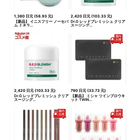
1,380
日元
(
58.93
元
)
2,420
日元
(
103.33
元
)
【新品】 イニスフリー ノーセバ
Dr.G レッドブレミッシュ クリア
ム ミネラ...
スージング...
2,420
日元
(
103.33
元
)
790
日元
(
33.73
元
)
Dr.G レッドブレミッシュ クリア
【新品】 ミシャ ツインブロウキ
スージング...
ット TWIN...