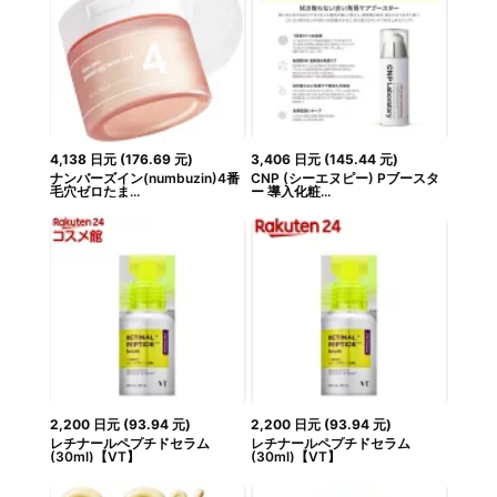
4,138
日元
(
176.69
元
)
3,406
日元
(
145.44
元
)
ナンバーズイン(numbuzin)4番
CNP (シーエヌピー) Pブースタ
毛穴ゼロたま...
ー 導入化粧...
2,200
日元
(
93.94
元
)
2,200
日元
(
93.94
元
)
レチナールペプチドセラム
レチナールペプチドセラム
(30ml)【VT】
(30ml)【VT】