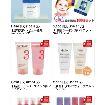
2,480
日元
(
105.9
元
)
3,200
日元
(
136.64
元
)
【送料無料 レビュー特典】
★ 割引クーポン 買いマラソン
medicube ゼロ...
SALE ひんや...
2,050
日元
(
87.54
元
)
2,580
日元
(
110.17
元
)
【新品】 ナンバーズイン 3番 ノ
【新品】 ダルバ ウォータフル ト
ーファンデ...
ーンアッ...