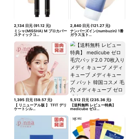
2,134
日元
(
91.12
元
)
2,840
日元
(
121.27
元
)
ミシャ(MISSHA) M プロカバー
ナンバーズイン(numbuzin) 1番
スティックコ...
ガラス玉ト...
1,395
日元
(
59.57
元
)
5,512
日元
(
235.36
元
)
【 リニューアル版 】 TFIT デリ
【送料無料 レビュー特典】
ケートシル...
medicube ゼロ...