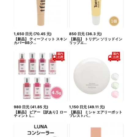
1,650
日元
(
70.45
元
)
850
日元
(
36.3
元
)
【新品】 ティーフィット スキン
【新品】 トリデン ソリッドイン
カバーBBク...
リップエ...
980
日元
(
41.85
元
)
1,150
日元
(
49.11
元
)
【新品】 ピアー 【訳あり】ロー
【新品】 ミシャ エアリーポット
ティント L...
プレストパ...