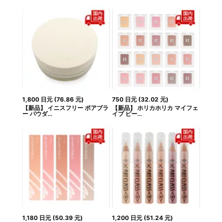
1,800
日元
(
76.86
元
)
750
日元
(
32.02
元
)
【新品】 イニスフリー ポアブラ
【新品】 ホリカホリカ マイフェ
ー パウダ...
イブ ピー...
1,180
日元
(
50.39
元
)
1,200
日元
(
51.24
元
)