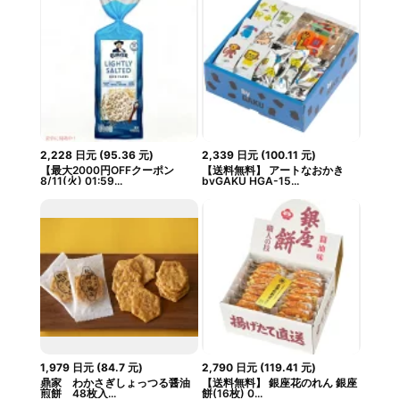
2,228
日元
(
95.36
元
)
2,339
日元
(
100.11
元
)
【最大2000円OFFクーポン
【送料無料】 アートなおかき
8/11(火) 01:59...
byGAKU HGA-15...
1,979
日元
(
84.7
元
)
2,790
日元
(
119.41
元
)
鼎家 わかさぎしょっつる醤油
【送料無料】 銀座花のれん 銀座
煎餅 48枚入...
餅(16枚) 0...