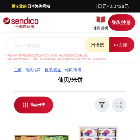
1日元=0.0428元
更专业的
日本海淘网站
登录/注册
使用说明
日语搜
中文搜
乐天商城搜索
*商品ID及日语商品名(包括英语)请点击日语搜；中文商品名请点击中文搜。
*组合词请用空格隔开，例如：喜玛诺 纺车轮，输入后有联想提示请优先使用，准确率更高！
主页
随机推荐
糖果/糕点
仙贝/米饼
仙贝/米饼
千纸鹤日淘提供日本乐天 仙贝/米饼代购服务，支
持实时汇率结算，方便全球华人日本海淘。我们提
供优质客服支持，解答日淘相关问题，并对每件商
商品分类
品进行稳妥打包，保障运输安全。无论是购买日本
仙贝/米饼还是了解最新日淘资讯，都能通过千纸鹤
日淘轻松实现。