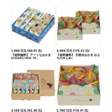
1,888
日元
(
80.81
元
)
4,094
日元
(
175.22
元
)
【送料無料】 アートなおかき
【送料無料】 天然水おかき おも
byGAKU HGA-10...
ちのきらめ...
2,158
日元
(
92.36
元
)
2,790
日元
(
119.41
元
)