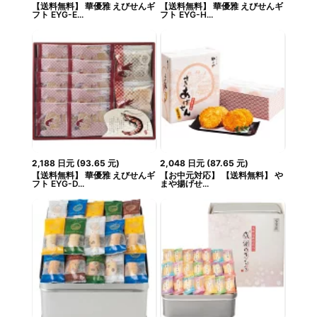
【送料無料】 華優雅 えびせんギ
【送料無料】 華優雅 えびせんギ
フト EYG-E...
フト EYG-H...
2,188
日元
(
93.65
元
)
2,048
日元
(
87.65
元
)
【送料無料】 華優雅 えびせんギ
【お中元対応】 【送料無料】 や
フト EYG-D...
まや揚げせ...