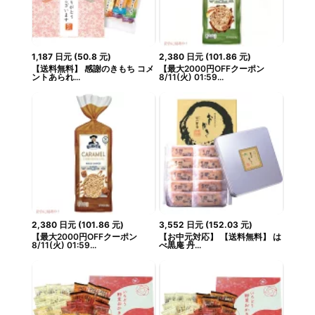
1,187
日元
(
50.8
元
)
2,380
日元
(
101.86
元
)
【送料無料】 感謝のきもち コメ
【最大2000円OFFクーポン
ントあられ...
8/11(火) 01:59...
2,380
日元
(
101.86
元
)
3,552
日元
(
152.03
元
)
【最大2000円OFFクーポン
【お中元対応】 【送料無料】 は
8/11(火) 01:59...
べ黒庵 丹...