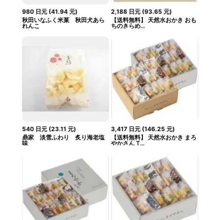
980
日元
(
41.94
元
)
2,188
日元
(
93.65
元
)
秋田いなふく米菓 秋田犬あら
【送料無料】 天然水おかき おも
れんこ
ちのきらめ...
540
日元
(
23.11
元
)
3,417
日元
(
146.25
元
)
鼎家 淡雪ふわり 炙り海老塩
【送料無料】 天然水おかき まろ
味
やかさん T...