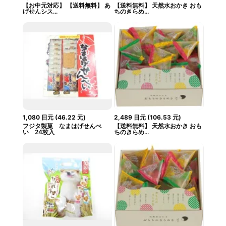
【お中元対応】 【送料無料】 あ
【送料無料】 天然水おかき おも
げせんシス...
ちのきらめ...
1,080
日元
(
46.22
元
)
2,489
日元
(
106.53
元
)
フジタ製菓 なまはげせんべ
【送料無料】 天然水おかき おも
い 24枚入
ちのきらめ...