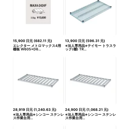
15,900
日元
(
682.11
元
)
13,900
日元
(
596.31
元
)
エレクター メトロマックス4用
※法人専用品※テイモー トラスラ
棚板 W605×D6...
ック(棚) TR...
28,919
日元
(
1,240.63
元
)
24,900
日元
(
1,068.21
元
)
※法人専用品※シンコー ステンレ
※法人専用品※シンコー ステンレ
ス作業台用...
ス作業台用...