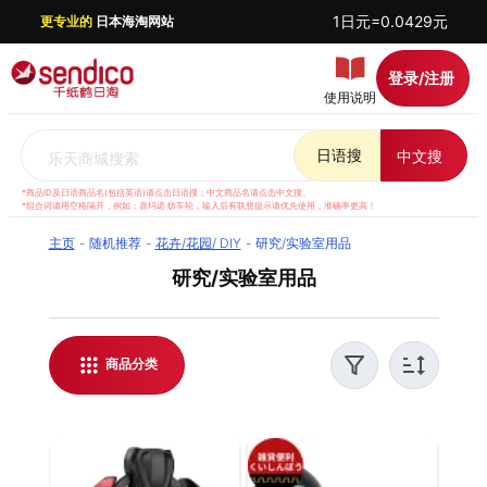
1日元=0.0429元
更专业的
日本海淘网站
登录/注册
使用说明
日语搜
中文搜
乐天商城搜索
*商品ID及日语商品名(包括英语)请点击日语搜；中文商品名请点击中文搜。
*组合词请用空格隔开，例如：喜玛诺 纺车轮，输入后有联想提示请优先使用，准确率更高！
主页
随机推荐
花卉/花园/ DIY
研究/实验室用品
研究/实验室用品
千纸鹤日淘提供日本乐天 研究/实验室用品代购服
务，支持实时汇率结算，方便全球华人日本海淘。
我们提供优质客服支持，解答日淘相关问题，并对
商品分类
每件商品进行稳妥打包，保障运输安全。无论是购
买日本研究/实验室用品还是了解最新日淘资讯，都
能通过千纸鹤日淘轻松实现。