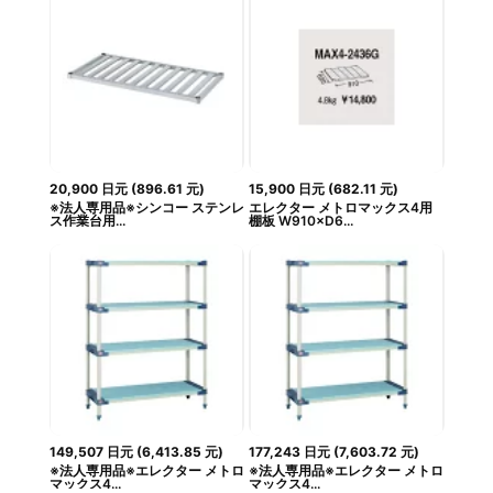
20,900
日元
(
896.61
元
)
15,900
日元
(
682.11
元
)
※法人専用品※シンコー ステンレ
エレクター メトロマックス4用
ス作業台用...
棚板 W910×D6...
149,507
日元
(
6,413.85
元
)
177,243
日元
(
7,603.72
元
)
※法人専用品※エレクター メトロ
※法人専用品※エレクター メトロ
マックス4...
マックス4...