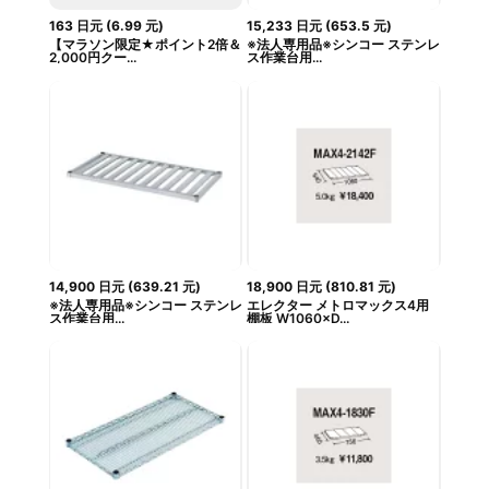
163
日元
(
6.99
元
)
15,233
日元
(
653.5
元
)
【マラソン限定★ポイント2倍＆
※法人専用品※シンコー ステンレ
2,000円クー...
ス作業台用...
14,900
日元
(
639.21
元
)
18,900
日元
(
810.81
元
)
※法人専用品※シンコー ステンレ
エレクター メトロマックス4用
ス作業台用...
棚板 W1060×D...