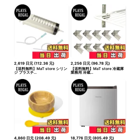
2,619
日元
(
112.36
元
)
2,256
日元
(
96.78
元
)
【送料無料】MaT store シリン
【送料無料】MaT store 冷蔵庫
ジ プラスチ...
業務用 冷蔵...
4,860
日元
(
208.49
元
)
18,776
日元
(
805.49
元
)