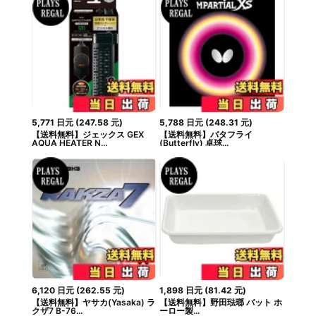
5,771
日元
(
247.58
元
)
5,788
日元
(
248.31
元
)
【送料無料】ジェックス GEX
【送料無料】バタフライ
AQUA HEATER N...
(Butterfly) 卓球...
6,120
日元
(
262.55
元
)
1,898
日元
(
81.42
元
)
【送料無料】ヤサカ(Yasaka) ラ
【送料無料】野田琺瑯 バット ホ
クザ7 B-76...
ーロー製...