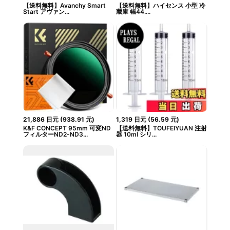
【送料無料】Avanchy Smart
【送料無料】ハイセンス 小型 冷
Start アヴァン...
蔵庫 幅44....
21,886
日元
(
938.91
元
)
1,319
日元
(
56.59
元
)
K&F CONCEPT 95mm 可変ND
【送料無料】TOUFEIYUAN 注射
フィルターND2-ND3...
器 10ml シリ...