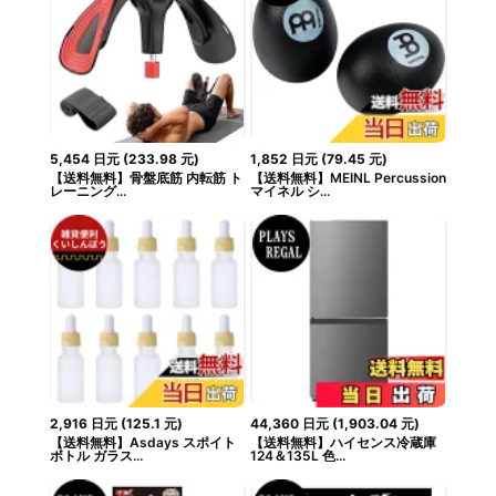
5,454
日元
(
233.98
元
)
1,852
日元
(
79.45
元
)
【送料無料】骨盤底筋 内転筋 ト
【送料無料】MEINL Percussion
レーニング...
マイネル シ...
2,916
日元
(
125.1
元
)
44,360
日元
(
1,903.04
元
)
【送料無料】Asdays スポイト
【送料無料】ハイセンス冷蔵庫
ボトル ガラス...
124＆135L 色...