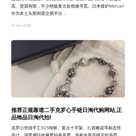
高、货源有限，不少绝版复古款很难寻觅。日本煤炉Mercari
作为本土头部闲置交易平台...
16 Jun 2026
推荐正规靠谱二手克罗心手链日淘代购网站,正
品饰品日淘代拍!
克罗心凭借手工925纯银、复古十字架、匕首雕花等标志性
设计，深受潮玩收藏爱好者喜爱。专柜全新手链定价高昂，