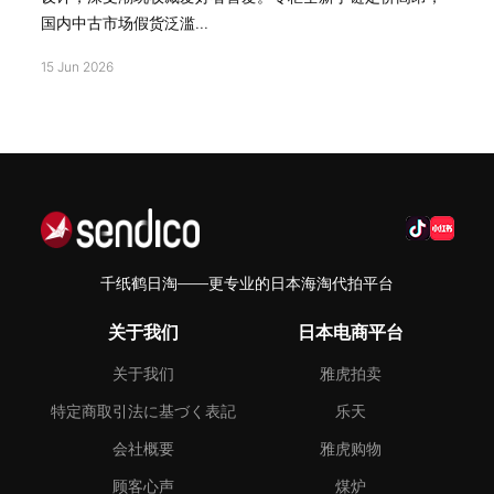
国内中古市场假货泛滥...
15 Jun 2026
千纸鹤日淘——更专业的日本海淘代拍平台
关于我们
日本电商平台
关于我们
雅虎拍卖
特定商取引法に基づく表記
乐天
会社概要
雅虎购物
顾客心声
煤炉