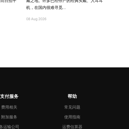
，而日拍平
藏之地。许多已经停产的经典头戴、入耳耳
机，在国内很难寻觅...
08 Aug 2026
支付服务
帮助
费用相关
常见问题
附加服务
使用指南
各运输公司
运费估算器