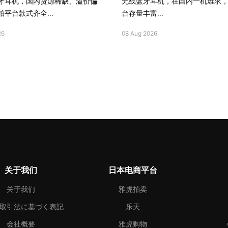
牙耳机，国内货源稀缺、溢价偏
无线蓝牙耳机，在国内一机难求
平台款式齐全...
台存量丰富...
26
08 Aug 2026
关于我们
日本电商平台
关于我们
雅虎拍卖
取引法に基づく表記
乐天
会社概要
雅虎购物