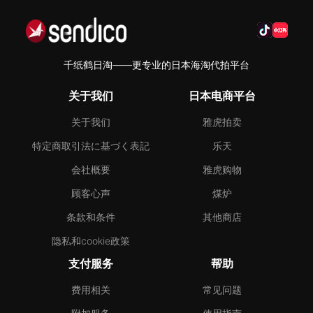
千纸鹤日淘——更专业的日本海淘代拍平台
关于我们
日本电商平台
关于我们
雅虎拍卖
特定商取引法に基づく表記
乐天
会社概要
雅虎购物
顾客心声
煤炉
条款和条件
其他商店
隐私和cookie政策
支付服务
帮助
费用相关
常见问题