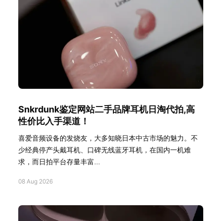
Snkrdunk鉴定网站二手品牌耳机日淘代拍,高
性价比入手渠道！
喜爱音频设备的发烧友，大多知晓日本中古市场的魅力。不
少经典停产头戴耳机、口碑无线蓝牙耳机，在国内一机难
求，而日拍平台存量丰富...
08 Aug 2026