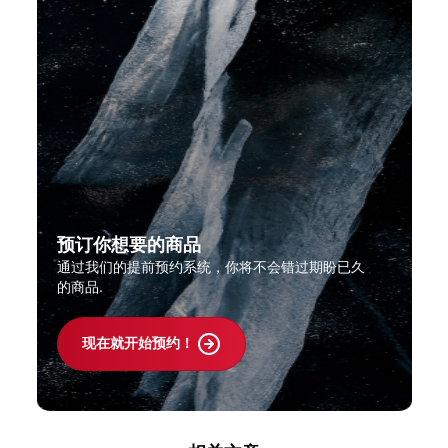
预订你想要的商品
通过我们的提前预约系统，你将不会错过期盼已久
的商品.
现在就开始预约！