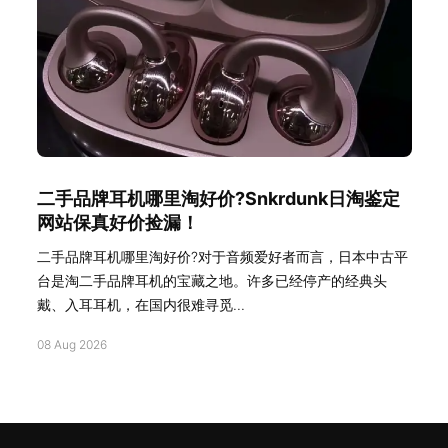
二手品牌耳机哪里淘好价?Snkrdunk日淘鉴定
网站保真好价捡漏！
二手品牌耳机哪里淘好价?对于音频爱好者而言，日本中古平
台是淘二手品牌耳机的宝藏之地。许多已经停产的经典头
戴、入耳耳机，在国内很难寻觅...
08 Aug 2026