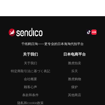
千纸鹤日淘——更专业的日本海淘代拍平台
关于我们
日本电商平台
关于我们
雅虎拍卖
特定商取引法に基づく表記
乐天
会社概要
雅虎购物
顾客心声
煤炉
条款和条件
其他商店
隐私和cookie政策