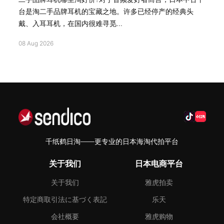
台是淘二手品牌耳机的宝藏之地。许多已经停产的经典头
戴、入耳耳机，在国内很难寻觅...
08 Aug 2026
千纸鹤日淘——更专业的日本海淘代拍平台
关于我们
日本电商平台
关于我们
雅虎拍卖
特定商取引法に基づく表記
乐天
会社概要
雅虎购物