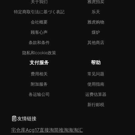
关于我们
雅虎拍卖
特定商取引法に基づく表記
乐天
会社概要
雅虎购物
顾客心声
煤炉
条款和条件
其他商店
隐私和cookie政策
支付服务
帮助
费用相关
常见问题
附加服务
使用指南
各运输公司
运费估算器
新行邮税
友情链接
宅仓库
Acg17
直接淘
简推淘
海淘汇