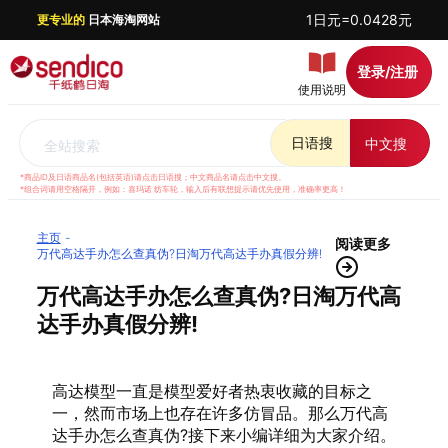
1日元=0.0428元
更专业的
日本海淘网站
登录/注册
使用说明
日语搜
中文搜
全站搜索
*商品ID及日语商品名(包括英语)请点击日语搜；中文商品名请点击中文搜。
*组合词请用空格隔开，例如：喜玛诺 纺车轮，输入后有联想提示请优先使用，准确率更高！
主页
阅读更多
万代高达手办怎么查真伪?日淘万代高达手办真假分辨!
万代高达手办怎么查真伪?日淘万代高
达手办真假分辨!
高达模型一直是模型爱好者热衷收藏的目标之
一，然而市场上也存在许多仿冒品。那么万代高
达手办怎么查真伪?接下来小编详细为大家介绍。