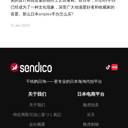
美的设计和高质量的制作工艺而著称。在日本，aniplex手办
已经成为了一种文化现象，深受广大动漫爱好者和收藏家的
喜爱。那么日本aniplex手办怎么买?
12 Jan 2024
千纸鹤日淘——更专业的日本海淘代拍平台
关于我们
日本电商平台
关于我们
雅虎拍卖
特定商取引法に基づく表記
乐天
会社概要
雅虎购物