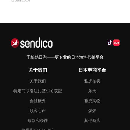
12 Jan 2024
千纸鹤日淘——更专业的日本海淘代拍平台
关于我们
日本电商平台
关于我们
雅虎拍卖
特定商取引法に基づく表記
乐天
会社概要
雅虎购物
顾客心声
煤炉
条款和条件
其他商店