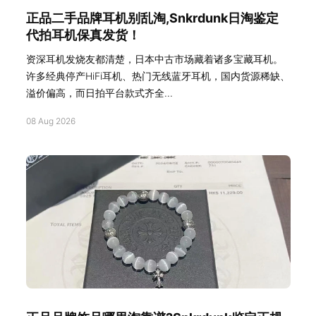
正品二手品牌耳机别乱淘,Snkrdunk日淘鉴定
代拍耳机保真发货！
资深耳机发烧友都清楚，日本中古市场藏着诸多宝藏耳机。
许多经典停产HiFi耳机、热门无线蓝牙耳机，国内货源稀缺、
溢价偏高，而日拍平台款式齐全...
08 Aug 2026