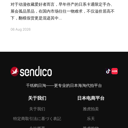
对于动漫收藏爱好者而言，早年停产的日系卡通限定手办、
展会孤品景品，在国内市场往往一物难求，不仅溢价居高不
下，翻模假货更是混迹其中...
06 Aug 2026
千纸鹤日淘——更专业的日本海淘代拍平台
关于我们
日本电商平台
关于我们
雅虎拍卖
特定商取引法に基づく表記
乐天