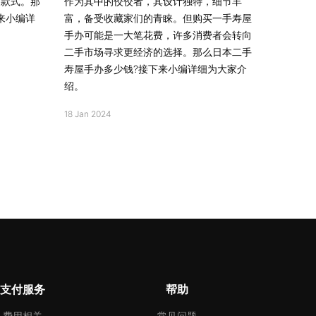
的款式。那
作为其中的佼佼者，其设计独特，细节丰
来小编详
富，备受收藏家们的青睐。但购买一手寿屋
手办可能是一大笔花费，许多消费者会转向
二手市场寻求更经济的选择。那么日本二手
寿屋手办多少钱?接下来小编详细为大家介
绍。
18 Jan 2024
支付服务
帮助
费用相关
常见问题