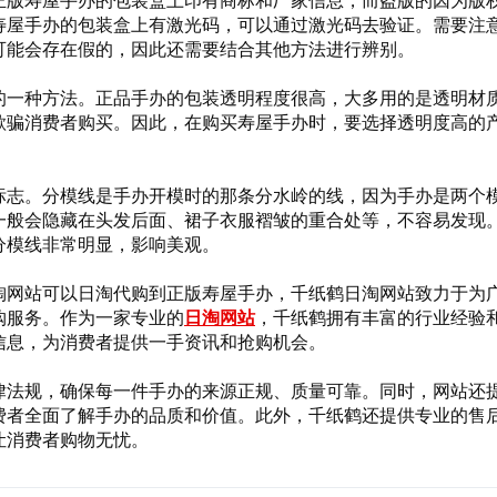
正版寿屋手办的包装盒上印有商标和厂家信息，而盗版的因为版
寿屋手办的包装盒上有激光码，可以通过激光码去验证。需要注
可能会存在假的，因此还需要结合其他方法进行辨别。
的一种方法。正品手办的包装透明程度很高，大多用的是透明材质
欺骗消费者购买。因此，在购买寿屋手办时，要选择透明度高的
标志。分模线是手办开模时的那条分水岭的线，因为手办是两个
一般会隐藏在头发后面、裙子衣服褶皱的重合处等，不容易发现
分模线非常明显，影响美观。
淘网站可以日淘代购到正版寿屋手办，千纸鹤日淘网站致力于为
购服务。作为一家专业的
日淘网站
，千纸鹤拥有丰富的行业经验
信息，为消费者提供一手资讯和抢购机会。
律法规，确保每一件手办的来源正规、质量可靠。同时，网站还
费者全面了解手办的品质和价值。此外，千纸鹤还提供专业的售
让消费者购物无忧。