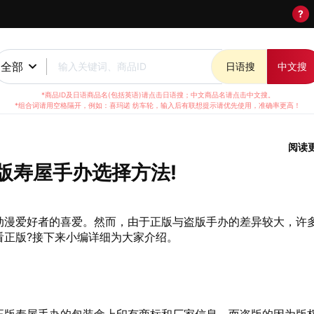
?
全部
输入关键词、商品ID
日语搜
中文搜
*商品ID及日语商品名(包括英语)请点击日语搜；中文商品名请点击中文搜。
*组合词请用空格隔开，例如：喜玛诺 纺车轮，输入后有联想提示请优先使用，准确率更高！
阅读
版寿屋手办选择方法!
动漫爱好者的喜爱。然而，由于正版与盗版手办的差异较大，许
看正版?接下来小编详细为大家介绍。