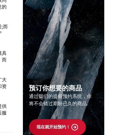
权问
意的
;而
产
模具
。而
广大
和资
预订你想要的商品
通过我们的提前预约系统，你
将不会错过期盼已久的商品.
提供
后服
现在就开始预约！