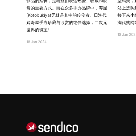
作品的延伸，是粉丝们表达热爱、收藏和欣
型精美，
赏的重要方式。而在众多手办品牌中，寿屋
站上选购
(Kotobukiya)无疑是其中的佼佼者。日淘代
接下来小
购寿屋手办珍藏与欣赏的绝佳选择，二次元
淘代购网
世界的瑰宝!
18 Jan 202
18 Jan 2024