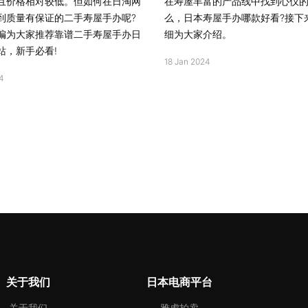
且价格相对较低。但如何在日淘网
在寿屋丰富的产品线中找到心仪
到质量有保证的二手寿屋手办呢?
么，日本寿屋手办哪款好看?接下
编为大家推荐靠谱二手寿屋手办日
细为大家介绍。
站，新手必看!
18 Jan 2024
4
关于我们
日本电商平台
关于我们
雅虎拍卖