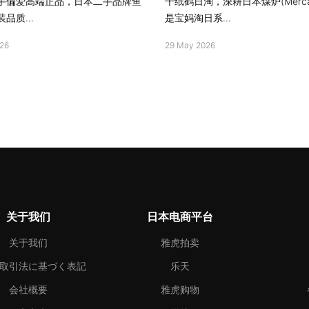
手偏爱高端正品，日本二手品牌鱼
千纸鹤日淘，深耕日本煤炉(Merca
品质...
是宝妈淘日系...
26
29 May 2026
关于我们
日本电商平台
关于我们
雅虎拍卖
取引法に基づく表記
乐天
会社概要
雅虎购物