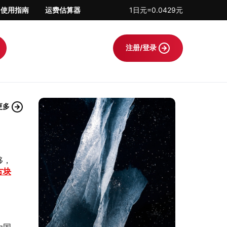
使用指南
运费估算器
1日元=0.0429元
注册/登录
更多
移，
方块