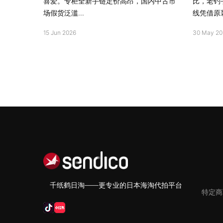
喜爱。专柜全新手链定价高昂，国内中古市
比，老钓
场假货泛滥...
线凭借原装
15 Jun 2026
30 May 20
千纸鹤日淘——更专业的日本海淘代拍平台
特定商