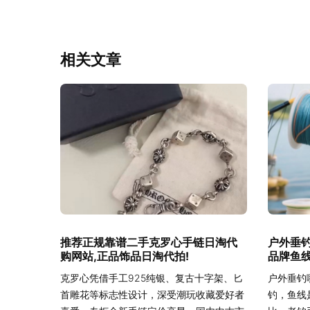
相关文章
推荐正规靠谱二手克罗心手链日淘代
户外垂
购网站,正品饰品日淘代拍!
品牌鱼线
克罗心凭借手工925纯银、复古十字架、匕
户外垂钓
首雕花等标志性设计，深受潮玩收藏爱好者
钓，鱼线