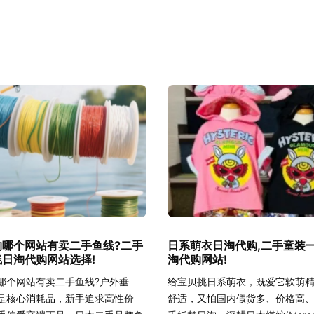
钓哪个网站有卖二手鱼线?二手
日系萌衣日淘代购,二手童装
日淘代购网站选择!
淘代购网站!
哪个网站有卖二手鱼线?户外垂
给宝贝挑日系萌衣，既爱它软萌
是核心消耗品，新手追求高性价
舒适，又怕国内假货多、价格高