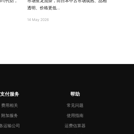
ri)代切，
市场鱼龙混杂，而日本中古市场成熟、品相
透明、价格更低...
14 May 2026
支付服务
帮助
费用相关
常见问题
附加服务
使用指南
各运输公司
运费估算器