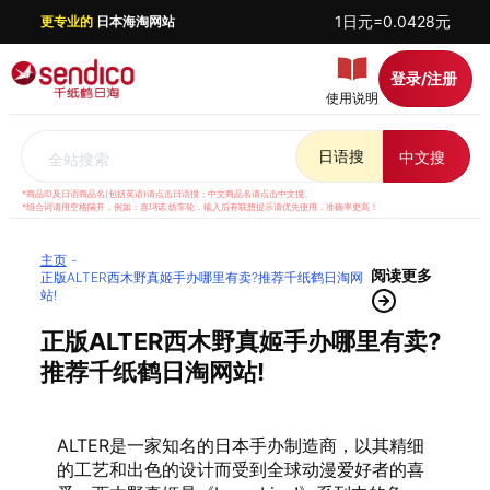
1日元=0.0428元
更专业的
日本海淘网站
登录/注册
使用说明
日语搜
中文搜
全站搜索
*商品ID及日语商品名(包括英语)请点击日语搜；中文商品名请点击中文搜。
*组合词请用空格隔开，例如：喜玛诺 纺车轮，输入后有联想提示请优先使用，准确率更高！
主页
阅读更多
正版ALTER西木野真姬手办哪里有卖?推荐千纸鹤日淘网
站!
正版ALTER西木野真姬手办哪里有卖?
推荐千纸鹤日淘网站!
ALTER是一家知名的日本手办制造商，以其精细
的工艺和出色的设计而受到全球动漫爱好者的喜