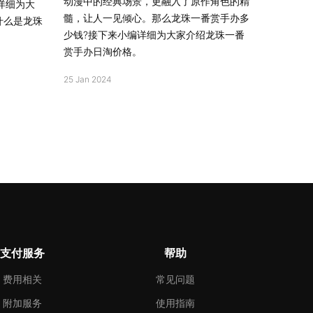
动漫中的经典场景，更融入了原作角色的精
详细为大
髓，让人一见倾心。那么龙珠一番赏手办多
什么是龙珠
少钱?接下来小编详细为大家介绍龙珠一番
赏手办日淘价格。
25 Jan 2024
支付服务
帮助
费用相关
常见问题
附加服务
使用指南