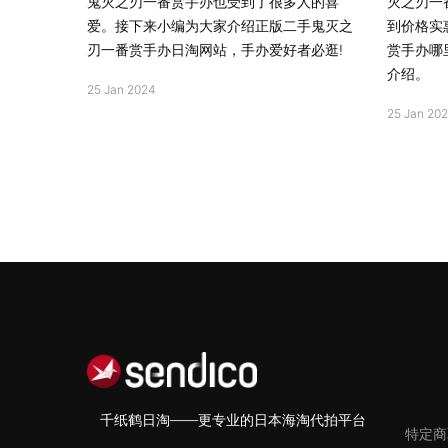
鬼灭之刃一番赏手办也受到了很多人的喜
灭之刃一
爱。接下来小编为大家介绍正版二手鬼灭之
到价格实
刃一番赏手办日淘网站，手办爱好者必逛!
赏手办哪
介绍。
25 Jan 2024
25 Jan 20
千纸鹤日淘——更专业的日本海淘代拍平台
特定商