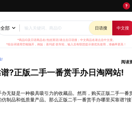
?
全部
输入关键词、商品ID
日语搜
中文搜
*商品ID及日语商品名(包括英语)请点击日语搜；中文商品名请点击中文搜。
*组合词请用空格隔开，例如：喜玛诺 纺车轮，输入后有联想提示请优先使用，准确率更高！
!
阅读
谱?正版二手一番赏手办日淘网站!
手办无疑是一种极具吸引力的收藏品。然而，购买正版二手一番
的仿制品和低质量产品。那么正版二手一番赏手办哪里买靠谱?接