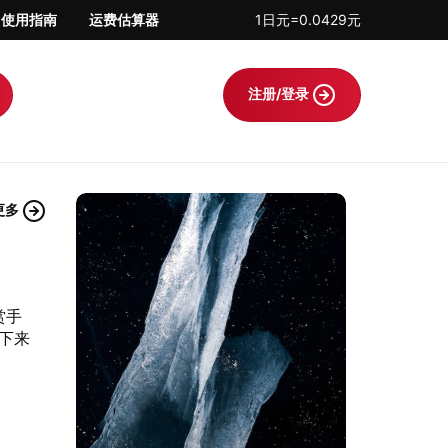
使用指南
运费估算器
1日元=0.0429元
注册/登录
更多
赏手
下来