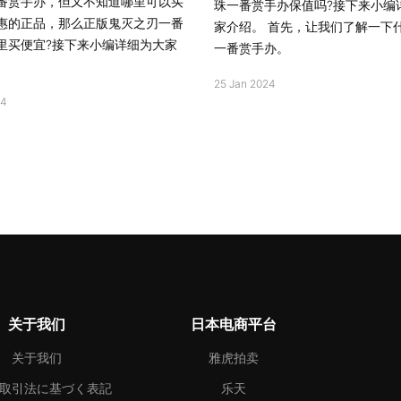
番赏手办，但又不知道哪里可以买
珠一番赏手办保值吗?接下来小编
惠的正品，那么正版鬼灭之刃一番
家介绍。 首先，让我们了解一下
里买便宜?接下来小编详细为大家
一番赏手办。
25 Jan 2024
24
关于我们
日本电商平台
关于我们
雅虎拍卖
取引法に基づく表記
乐天