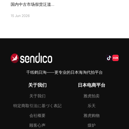
国内中古市场假货泛滥...
15 Jun 2026
千纸鹤日淘——更专业的日本海淘代拍平台
关于我们
日本电商平台
关于我们
雅虎拍卖
特定商取引法に基づく表記
乐天
会社概要
雅虎购物
顾客心声
煤炉