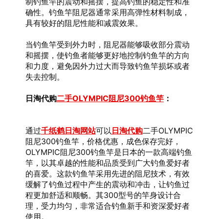
制钓鱼竿的震动和摇摆，提高钓鱼的稳定性和准
确性。钓鱼竿阻尼器通常采用高弹性材料制成，
具有较好的阻尼性能和减震效果。
当钓鱼竿受到外力时，阻尼器能够吸收部分震动
和摇摆，使钓鱼者能够更好地控制钓鱼竿的方向
和力度，避免因外力过大而导致钓鱼竿损坏或者
失去控制。
日淘代购
二手OLYMPIC阻尼300钓鱼竿
：
通过
千纸鹤日淘网站
可以
日淘代购
二手OLYMPIC
阻尼300钓鱼竿，价格优惠，成色保存完好，
OLYMPIC阻尼300钓鱼竿是日本的一款高端钓鱼
竿，以其卓越的性能和品质受到广大钓鱼爱好者
的喜爱。这款钓鱼竿采用先进的阻尼技术，有效
缓解了钓鱼过程中产生的震动和冲击，让钓鱼过
程更加舒适和顺畅。其300型号的竿身设计合
理，受力均匀，非常适合钓鱼新手和资深爱好者
使用。