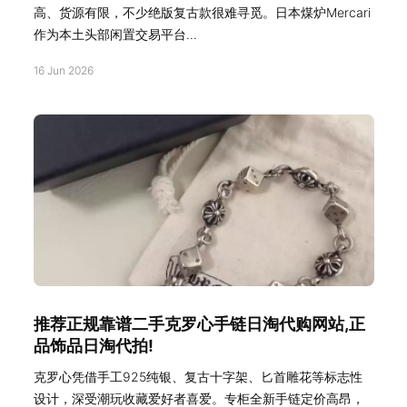
高、货源有限，不少绝版复古款很难寻觅。日本煤炉Mercari
作为本土头部闲置交易平台...
16 Jun 2026
推荐正规靠谱二手克罗心手链日淘代购网站,正
品饰品日淘代拍!
克罗心凭借手工925纯银、复古十字架、匕首雕花等标志性
设计，深受潮玩收藏爱好者喜爱。专柜全新手链定价高昂，