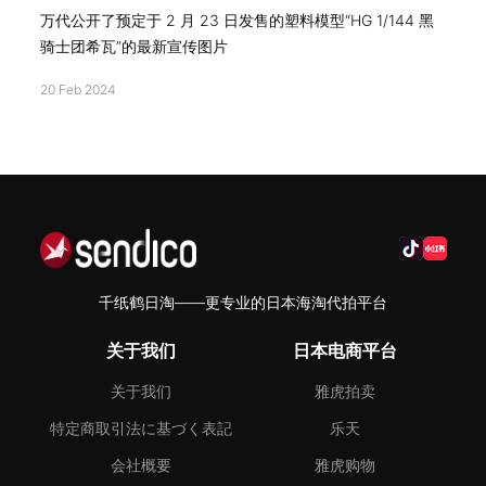
万代公开了预定于 2 月 23 日发售的塑料模型“HG 1/144 黑
骑士团希瓦”的最新宣传图片
20 Feb 2024
千纸鹤日淘——更专业的日本海淘代拍平台
关于我们
日本电商平台
关于我们
雅虎拍卖
特定商取引法に基づく表記
乐天
会社概要
雅虎购物