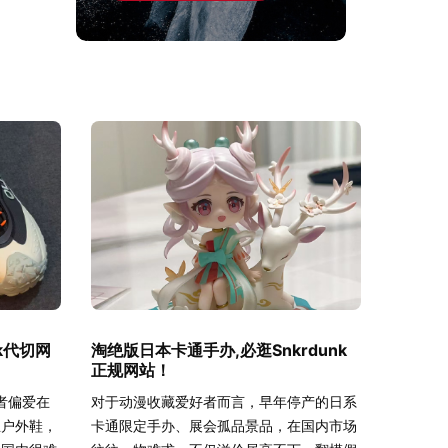
k代切网
淘绝版日本卡通手办,必逛Snkrdunk
正规网站！
者偏爱在
对于动漫收藏爱好者而言，早年停产的日系
业户外鞋，
卡通限定手办、展会孤品景品，在国内市场