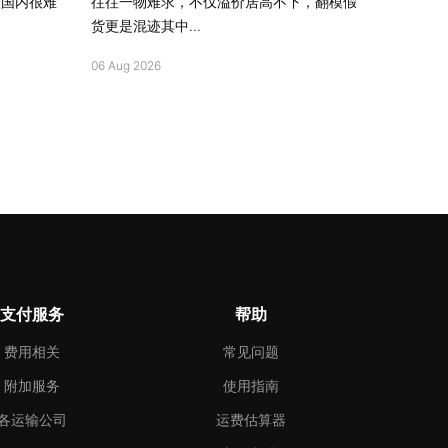
鞋国内很难
往往一物难求，不仅溢价居高不下，翻模假
货更是混迹其中...
06 Aug 2026
支付服务
帮助
费用相关
常见问题
附加服务
使用指南
各运输公司
运费估算器