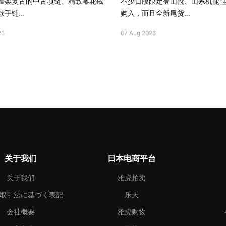
温柔复古的中古项链、精致雕花戒
不少日版限定登山靴、山系机能
手链...
购入，而且全新尾货...
26
07 Aug 2026
关于我们
日本电商平台
关于我们
雅虎拍卖
取引法に基づく表記
乐天
会社概要
雅虎购物