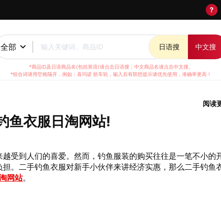
?
全部
输入关键词、商品ID
日语搜
中文搜
*商品ID及日语商品名(包括英语)请点击日语搜；中文商品名请点击中文搜。
*组合词请用空格隔开，例如：喜玛诺 纺车轮，输入后有联想提示请优先使用，准确率更高！
阅读
钓鱼衣服日淘网站!
来越受到人们的喜爱。然而，钓鱼服装的购买往往是一笔不小的
负担。二手钓鱼衣服对新手小伙伴来讲经济实惠，那么二手钓鱼
淘网站
。