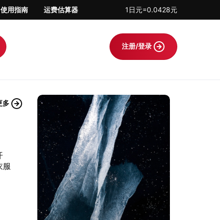
使用指南
运费估算器
1日元=0.0428元
注册/登录
更多
开
衣服