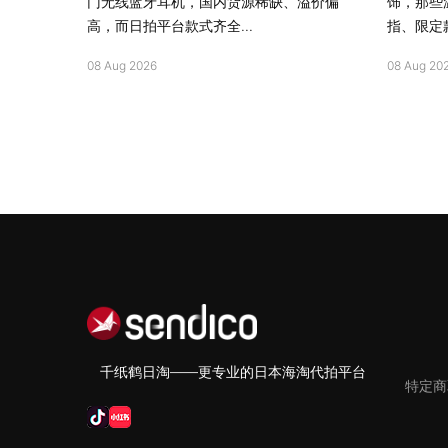
门无线蓝牙耳机，国内货源稀缺、溢价偏
饰，那些
高，而日拍平台款式齐全...
指、限定款
08 Aug 2026
08 Aug 20
千纸鹤日淘——更专业的日本海淘代拍平台
特定商