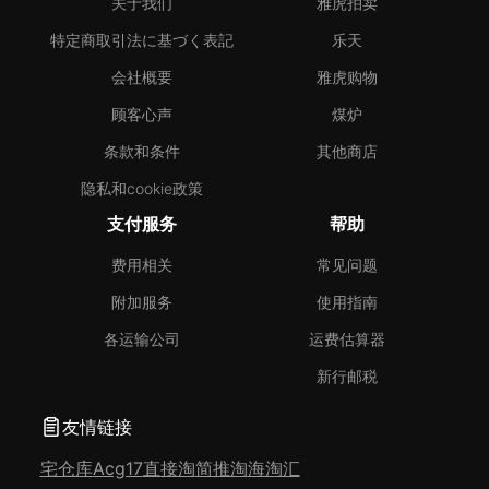
关于我们
雅虎拍卖
特定商取引法に基づく表記
乐天
会社概要
雅虎购物
顾客心声
煤炉
条款和条件
其他商店
隐私和cookie政策
支付服务
帮助
费用相关
常见问题
附加服务
使用指南
各运输公司
运费估算器
新行邮税
友情链接
宅仓库
Acg17
直接淘
简推淘
海淘汇