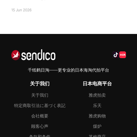
15 Jun 2026
千纸鹤日淘——更专业的日本海淘代拍平台
关于我们
日本电商平台
关于我们
雅虎拍卖
特定商取引法に基づく表記
乐天
会社概要
雅虎购物
顾客心声
煤炉
条款和条件
其他商店