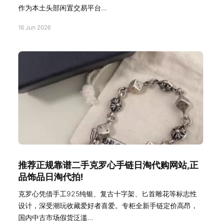
作为本土头部闲置交易平台...
16 Jun 2026
推荐正规靠谱二手克罗心手链日淘代购网站,正
品饰品日淘代拍!
克罗心凭借手工925纯银、复古十字架、匕首雕花等标志性
设计，深受潮玩收藏爱好者喜爱。专柜全新手链定价高昂，
国内中古市场假货泛滥...