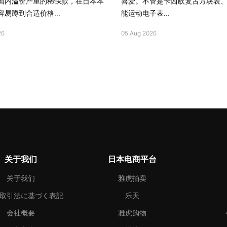
国内溢价严重的稀缺款，在日本本
喜爱。不管是卡西欧复古方块表
易蹲到合适价格...
能运动电子表...
26
05 Aug 2026
关于我们
日本电商平台
关于我们
雅虎拍卖
取引法に基づく表記
乐天
会社概要
雅虎购物