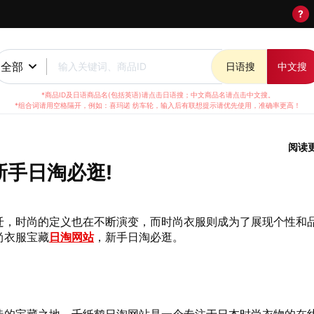
?
全部
输入关键词、商品ID
日语搜
中文搜
*商品ID及日语商品名(包括英语)请点击日语搜；中文商品名请点击中文搜。
*组合词请用空格隔开，例如：喜玛诺 纺车轮，输入后有联想提示请优先使用，准确率更高！
阅读
新手日淘必逛!
迁，时尚的定义也在不断演变，而时尚衣服则成为了展现个性和
尚衣服宝藏
日淘网站
，新手日淘必逛。