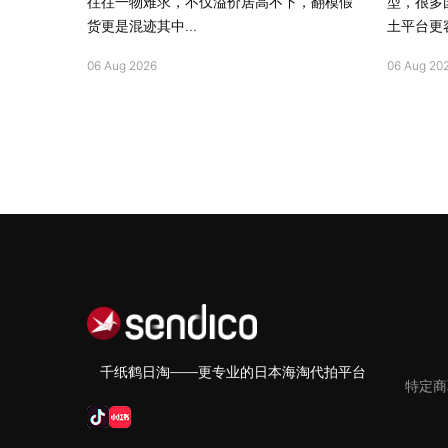
往往一物难求，不仅溢价居高不下，翻模假
型，很多
货更是混迹其中...
土平台更容
06 Aug 2026
06 Aug 20
千纸鹤日淘——更专业的日本海淘代拍平台
特定商