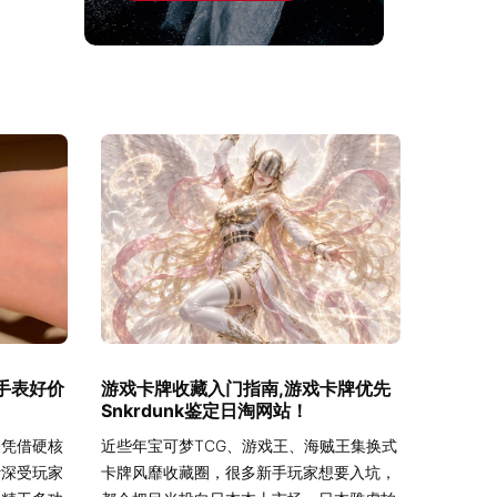
子手表好价
游戏卡牌收藏入门指南,游戏卡牌优先
Snkrdunk鉴定日淘网站！
表凭借硬核
近些年宝可梦TCG、游戏王、海贼王集换式
计深受玩家
卡牌风靡收藏圈，很多新手玩家想要入坑，