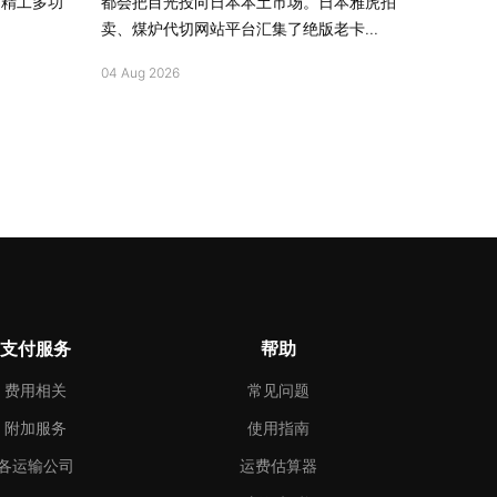
、精工多功
都会把目光投向日本本土市场。日本雅虎拍
卖、煤炉代切网站平台汇集了绝版老卡...
04 Aug 2026
支付服务
帮助
费用相关
常见问题
附加服务
使用指南
各运输公司
运费估算器