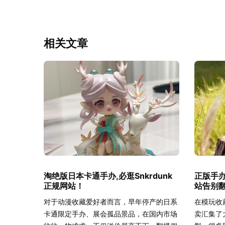
相关文章
淘绝版日本卡通手办,必逛Snkrdunk
正版手办
正规网站！
站告别
对于动漫收藏爱好者而言，早年停产的日系
在模玩收
卡通限定手办、展会孤品景品，在国内市场
卖汇集了