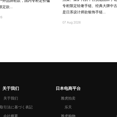
户外品牌鞋款，国内专柜定价偏
专柜限定轻奢手链、经典大牌中
定款...
是日系设计师款银饰手链...
26
07 Aug 2026
关于我们
日本电商平台
关于我们
雅虎拍卖
取引法に基づく表記
乐天
会社概要
雅虎购物