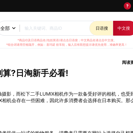
?
全部
输入关键词、商品ID
日语搜
中文搜
*商品ID及日语商品名(包括英语)请点击日语搜；中文商品名请点击中文搜。
*组合词请用空格隔开，例如：喜玛诺 纺车轮，输入后有联想提示请优先使用，准确率更高！
阅读
划算?日淘新手必看!
摄影，而松下二手LUMIX相机作为一款备受好评的相机，也受
IX相机会存在一些困难，因此许多消费者会选择在日本购买。那