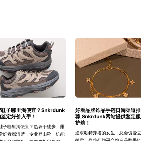
鞋子哪里淘便宜？Snkrdunk
好看品牌饰品手链日淘渠道推
淘鉴定好价入手！
荐,Snkrdunk网站提供鉴定
护航！
鞋子哪里淘便宜？热衷于徒步、露
追求独特穿搭的女生，总会偏爱
爱好者都清楚，专业登山靴、机能
拍卖、煤炉代切平台挑选品牌手