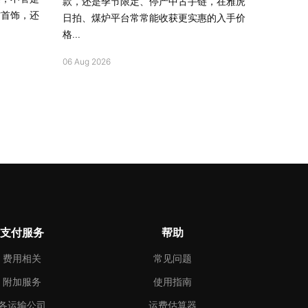
款，还是季节限定、停产中古手链，在雅虎
古首饰，还
日拍、煤炉平台常常能收获更实惠的入手价
格...
06 Aug 2026
支付服务
帮助
费用相关
常见问题
附加服务
使用指南
各运输公司
运费估算器