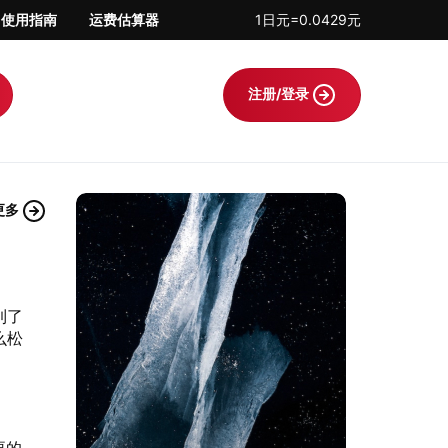
使用指南
运费估算器
1日元=0.0429元
注册/登录
更多
到了
么松