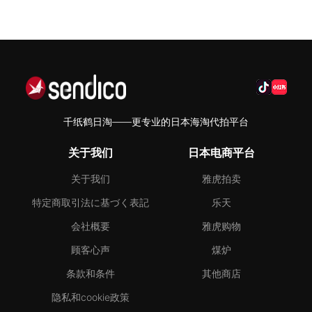
千纸鹤日淘——更专业的日本海淘代拍平台
关于我们
日本电商平台
关于我们
雅虎拍卖
特定商取引法に基づく表記
乐天
会社概要
雅虎购物
顾客心声
煤炉
条款和条件
其他商店
隐私和cookie政策