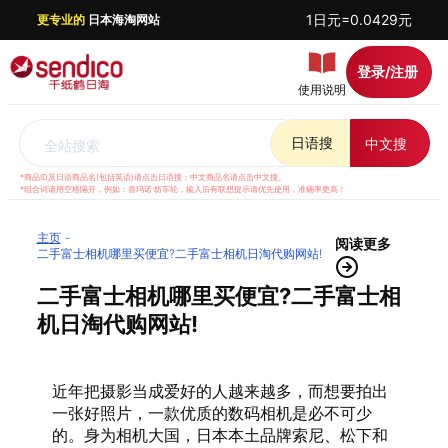
1日元=0.0429元
更专业的
日本海淘网站
登录/注册
使用说明
日语搜
中文搜
全站搜索
*商品ID及日语商品名(包括英语)请点击日语搜；中文商品名请点击中文搜。
*组合词请用空格隔开，例如：喜玛诺 纺车轮，输入后有联想提示请优先使用，准确率更高！
主页
阅读更多
二手富士相机哪里买便宜?二手富士相机日淘代购网站!
二手富士相机哪里买便宜?二手富士相
机日淘代购网站!
近年把摄影当成爱好的人越来越多，而想要拍出
一张好照片，一款优质的数码相机是必不可少
的。身为相机大国，日本本土品牌索尼、松下和