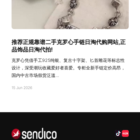
推荐正规靠谱二手克罗心手链日淘代购网站,正
品饰品日淘代拍!
克罗心凭借手工925纯银、复古十字架、匕首雕花等标志性
设计，深受潮玩收藏爱好者喜爱。专柜全新手链定价高昂，
国内中古市场假货泛滥...
15 Jun 2026