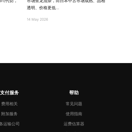
ri)代切，
市场鱼龙混杂，而日本中古市场成熟、品相
透明、价格更低...
14 May 2026
支付服务
帮助
费用相关
常见问题
附加服务
使用指南
各运输公司
运费估算器