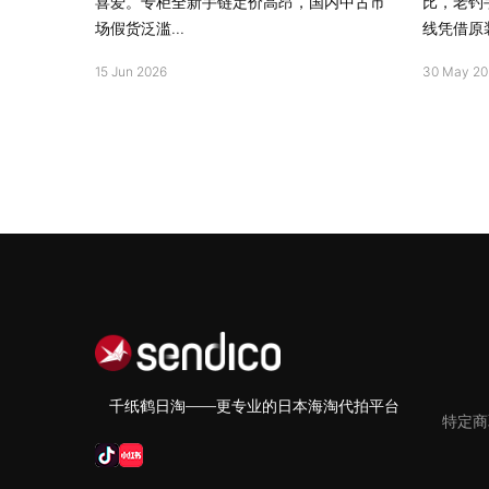
喜爱。专柜全新手链定价高昂，国内中古市
比，老钓
场假货泛滥...
线凭借原装
15 Jun 2026
30 May 20
千纸鹤日淘——更专业的日本海淘代拍平台
特定商