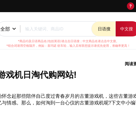
?
全部
输入关键词、商品ID
日语搜
中文搜
*商品ID及日语商品名(包括英语)请点击日语搜；中文商品名请点击中文搜。
*组合词请用空格隔开，例如：喜玛诺 纺车轮，输入后有联想提示请优先使用，准确率更高！
阅读
游戏机日淘代购网站!
始怀念起那些陪伴自己度过青春岁月的古董游戏机，这些古董游
忆与情感。那么，如何淘到一台心仪的古董游戏机呢?下文中小编