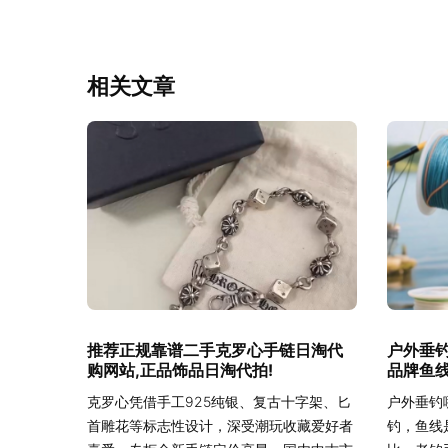
相关文章
推荐正规靠谱二手克罗心手链日淘代
户外垂
购网站,正品饰品日淘代拍!
品牌鱼线
克罗心凭借手工925纯银、复古十字架、匕
户外垂钓
首雕花等标志性设计，深受潮玩收藏爱好者
钓，鱼线