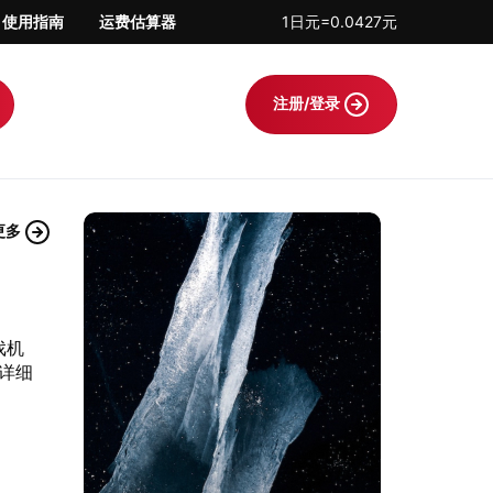
使用指南
运费估算器
1日元=0.0427元
注册/登录
更多
戏机
详细