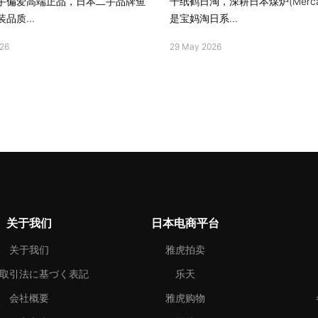
手偏爱高端正品，日本二手品牌鱼
千纸鹤日淘，深耕日本煤炉(Merca
品质...
是宝妈淘日系...
26
29 May 2026
关于我们
日本电商平台
关于我们
雅虎拍卖
取引法に基づく表記
乐天
会社概要
雅虎购物