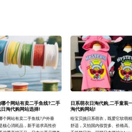
钓哪个网站有卖二手鱼线?二手
日系萌衣日淘代购,二手童装
日淘代购网站选择!
淘代购网站!
哪个网站有卖二手鱼线?户外垂
给宝贝挑日系萌衣，既爱它软萌
是核心消耗品，新手追求高性价
舒适，又怕国内假货多、价格高