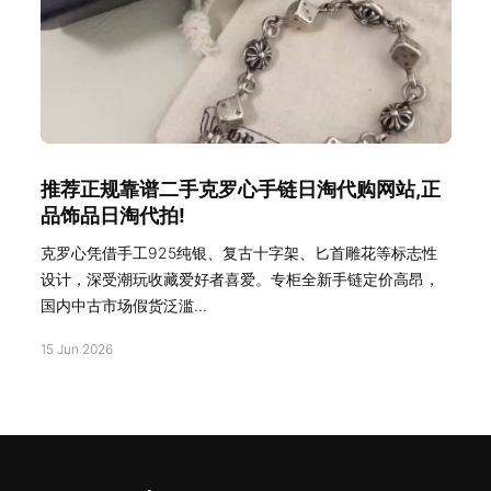
推荐正规靠谱二手克罗心手链日淘代购网站,正
品饰品日淘代拍!
克罗心凭借手工925纯银、复古十字架、匕首雕花等标志性
设计，深受潮玩收藏爱好者喜爱。专柜全新手链定价高昂，
国内中古市场假货泛滥...
15 Jun 2026