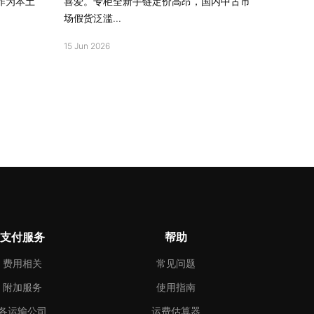
i作为本土
喜爱。专柜全新手链定价高昂，国内中古市
场假货泛滥...
15 Jun 2026
支付服务
帮助
费用相关
常见问题
附加服务
使用指南
各运输公司
运费估算器