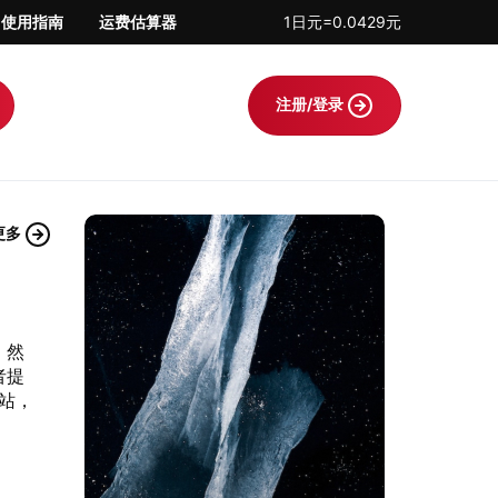
使用指南
运费估算器
1日元=0.0429元
注册/登录
更多
。然
者提
站，