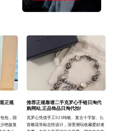
逛正规
推荐正规靠谱二手克罗心手链日淘代
购网站,正品饰品日淘代拍!
牌包包，国
克罗心凭借手工925纯银、复古十字架、匕
不少绝版复
首雕花等标志性设计，深受潮玩收藏爱好者