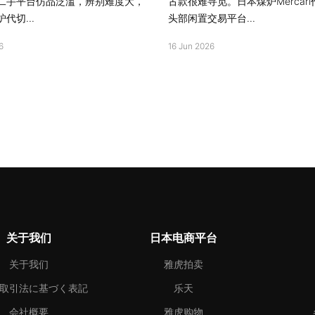
二手平台仿品泛滥，辨别难度大，
古款很难寻觅。日本煤炉Mercar
代切...
头部闲置交易平台...
6
16 Jun 2026
关于我们
日本电商平台
关于我们
雅虎拍卖
取引法に基づく表記
乐天
会社概要
雅虎购物