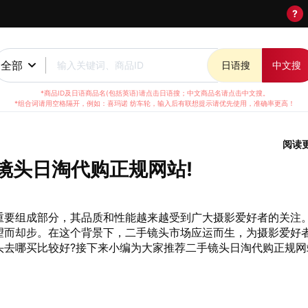
?
全部
输入关键词、商品ID
日语搜
中文搜
*商品ID及日语商品名(包括英语)请点击日语搜；中文商品名请点击中文搜。
*组合词请用空格隔开，例如：喜玛诺 纺车轮，输入后有联想提示请优先使用，准确率更高！
阅读
镜头日淘代购正规网站!
重要组成部分，其品质和性能越来越受到广大摄影爱好者的关注
望而却步。在这个背景下，二手镜头市场应运而生，为摄影爱好
头去哪买比较好?接下来小编为大家推荐二手镜头日淘代购正规网