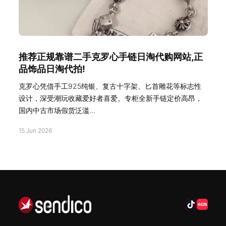
推荐正规靠谱二手克罗心手链日淘代购网站,正
品饰品日淘代拍!
克罗心凭借手工925纯银、复古十字架、匕首雕花等标志性
设计，深受潮玩收藏爱好者喜爱。专柜全新手链定价高昂，
国内中古市场假货泛滥...
15 Jun 2026