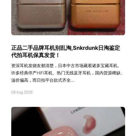
正品二手品牌耳机别乱淘,Snkrdunk日淘鉴定
代拍耳机保真发货！
资深耳机发烧友都清楚，日本中古市场藏着诸多宝藏耳机。
许多经典停产HiFi耳机、热门无线蓝牙耳机，国内货源稀缺、
溢价偏高，而日拍平台款式齐全...
08 Aug 2026