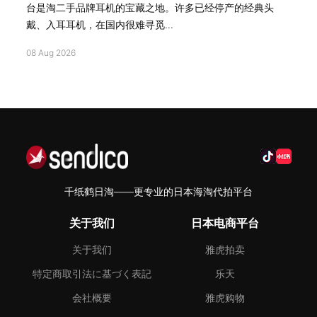
台是淘二手品牌耳机的宝藏之地。许多已经停产的经典头
戴、入耳耳机，在国内很难寻觅...
08 Aug 2026
千纸鹤日淘——更专业的日本海淘代拍平台
关于我们
日本电商平台
关于我们
雅虎拍卖
特定商取引法に基づく表記
乐天
会社概要
雅虎购物