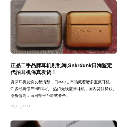
正品二手品牌耳机别乱淘,Snkrdunk日淘鉴定
代拍耳机保真发货！
资深耳机发烧友都清楚，日本中古市场藏着诸多宝藏耳机。
许多经典停产HiFi耳机、热门无线蓝牙耳机，国内货源稀缺、
溢价偏高，而日拍平台款式齐全...
08 Aug 2026