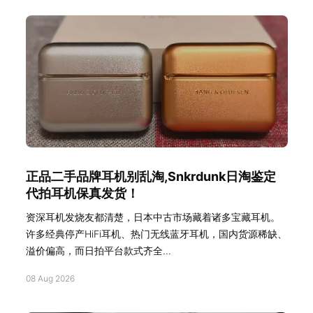
正品二手品牌耳机别乱淘,Snkrdunk日淘鉴定
代拍耳机保真发货！
资深耳机发烧友都清楚，日本中古市场藏着诸多宝藏耳机。
许多经典停产HiFi耳机、热门无线蓝牙耳机，国内货源稀缺、
溢价偏高，而日拍平台款式齐全...
08 Aug 2026