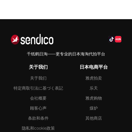
千纸鹤日淘——更专业的日本海淘代拍平台
关于我们
日本电商平台
关于我们
雅虎拍卖
特定商取引法に基づく表記
乐天
会社概要
雅虎购物
顾客心声
煤炉
条款和条件
其他商店
隐私和cookie政策