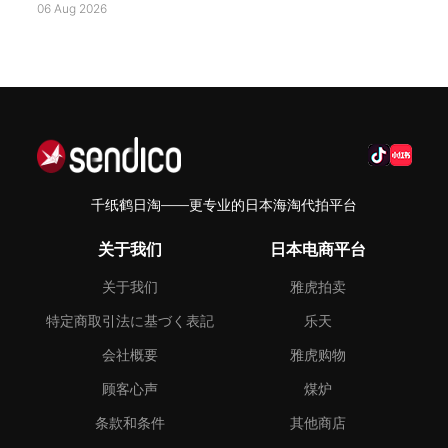
06 Aug 2026
千纸鹤日淘——更专业的日本海淘代拍平台
关于我们
日本电商平台
关于我们
雅虎拍卖
特定商取引法に基づく表記
乐天
会社概要
雅虎购物
顾客心声
煤炉
条款和条件
其他商店