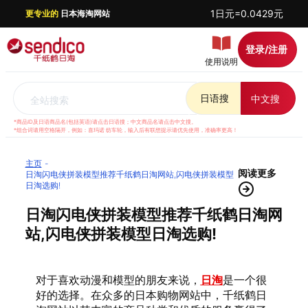
1日元=0.0429元
更专业的
日本海淘网站
登录/注册
使用说明
日语搜
中文搜
全站搜索
*商品ID及日语商品名(包括英语)请点击日语搜；中文商品名请点击中文搜。
*组合词请用空格隔开，例如：喜玛诺 纺车轮，输入后有联想提示请优先使用，准确率更高！
主页
阅读更多
日淘闪电侠拼装模型推荐千纸鹤日淘网站,闪电侠拼装模型
日淘选购!
日淘闪电侠拼装模型推荐千纸鹤日淘网
站,闪电侠拼装模型日淘选购!
对于喜欢动漫和模型的朋友来说，
日淘
是一个很
好的选择。在众多的日本购物网站中，千纸鹤日