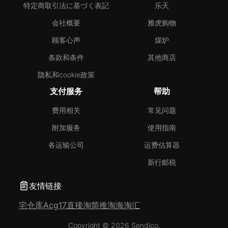
特定商取引法に基づく表記
乐天
会社概要
雅虎购物
顾客心声
煤炉
条款和条件
其他商店
隐私和cookie政策
支付服务
帮助
费用相关
常见问题
附加服务
使用指南
各运输公司
运费估算器
新行邮税
友情链接
宅仓库
Acg17
直接淘
简推淘
海淘汇
Copyright © 2026 Sendico.