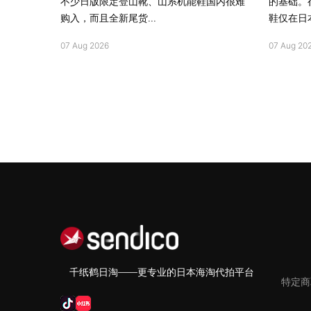
不少日版限定登山靴、山系机能鞋国内很难
的基础。
购入，而且全新尾货...
鞋仅在日本
07 Aug 2026
07 Aug 20
千纸鹤日淘——更专业的日本海淘代拍平台
特定商