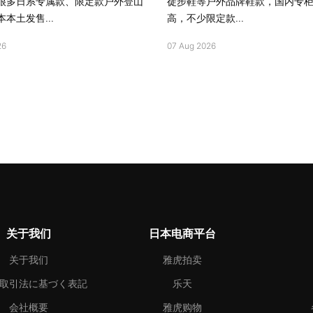
很多日系专属款、限定款户外登山
徒步鞋等户外品牌鞋款，国内专
本土发售...
高，不少限定款...
26
07 Aug 2026
关于我们
日本电商平台
关于我们
雅虎拍卖
取引法に基づく表記
乐天
会社概要
雅虎购物