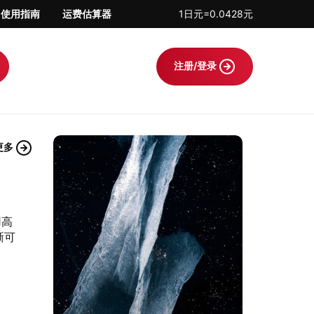
使用指南
运费估算器
1日元=0.0428元
注册/登录
更多
用高
晰可