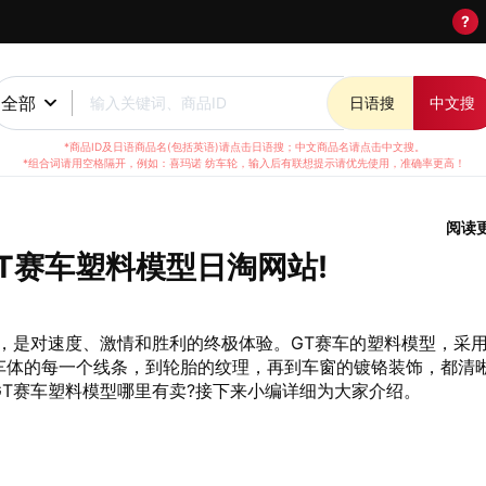
?
全部
输入关键词、商品ID
日语搜
中文搜
*商品ID及日语商品名(包括英语)请点击日语搜；中文商品名请点击中文搜。
*组合词请用空格隔开，例如：喜玛诺 纺车轮，输入后有联想提示请优先使用，准确率更高！
阅读
T赛车塑料模型日淘网站!
，是对速度、激情和胜利的终极体验。GT赛车的塑料模型，采
车体的每一个线条，到轮胎的纹理，再到车窗的镀铬装饰，都清
T赛车塑料模型哪里有卖?接下来小编详细为大家介绍。