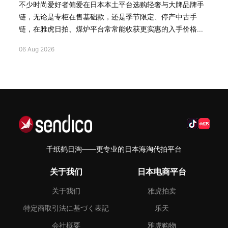
不少时尚爱好者偏爱在日本本土平台选购轻奢与大牌品牌手
链，无论是专柜在售基础款，还是季节限定、停产中古手
链，在雅虎日拍、煤炉平台常常能收获更实惠的入手价格...
06 Aug 2026
千纸鹤日淘——更专业的日本海淘代拍平台
关于我们
日本电商平台
关于我们
雅虎拍卖
特定商取引法に基づく表記
乐天
会社概要
雅虎购物