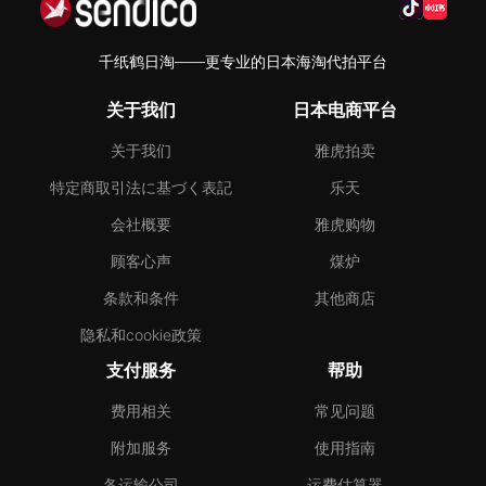
千纸鹤日淘——更专业的日本海淘代拍平台
关于我们
日本电商平台
关于我们
雅虎拍卖
特定商取引法に基づく表記
乐天
会社概要
雅虎购物
顾客心声
煤炉
条款和条件
其他商店
隐私和cookie政策
支付服务
帮助
费用相关
常见问题
附加服务
使用指南
各运输公司
运费估算器