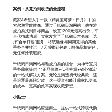
案例：从竞拍到收货的全流程
藏家A希望入手一款《精灵宝可梦：日月》中的
索尔迦雷欧雕像。通过千纸鹤日淘网站，他在雅
虎拍卖找到目标商品，设置1200元最高出价，平
台代拍成功后，卖家发货至千纸鹤日本仓库，选
择“合单打包”服务，将该雕像与同期竞得的其他
手办合并转运，7天后收到包裹，雕像品相完好，
无任何涂装瑕疵。
千纸鹤日淘网站与雅虎拍卖的组合，为神奇宝贝
手办藏家提供了“正品保障+低价捡漏+省心物流”
的一站式解决方案。无论是淘选初代经典款，还
是追逐最新限定款，这一渠道都能让藏家以更低
的成本、更高的效率实现收藏梦想。
小贴士:
千纸鹤日淘网站应运而生，提供一站式跨境代购