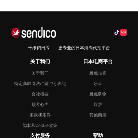
千纸鹤日淘——更专业的日本海淘代拍平台
关于我们
日本电商平台
关于我们
雅虎拍卖
特定商取引法に基づく表記
乐天
会社概要
雅虎购物
顾客心声
煤炉
条款和条件
其他商店
隐私和cookie政策
支付服务
帮助