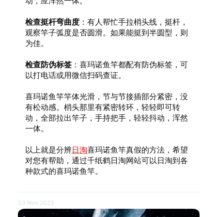
动，应浑然一体。
检查挺杆弯曲度
：有人帮忙手拉梢头线，挺杆，
观察竿子弧度是否圆滑。如果能挺到半圆型，则
为佳。
检查防伪标签
：喜玛诺鱼竿都配有防伪标签，可
以打电话或用微信扫码查证。
喜玛诺鱼竿竿体光滑，节与节接插部分紧密，没
有松动感。梢头那里有紧密转环，轻轻即可转
动，全部拉出竿子，手持把手，轻轻抖动，浑然
一体。
以上就是分辨
日淘
喜玛诺鱼竿真假的方法，希望
对您有帮助，通过千纸鹤日淘网站可以日淘到各
种款式的喜玛诺鱼竿。
03 Nov 2023