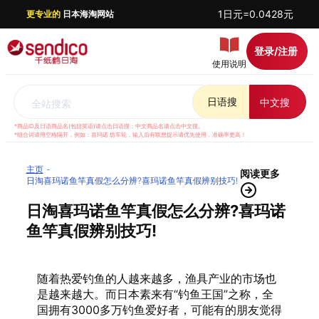
1日元=0.0428元
更专业的
日本海淘网站
登录/注册
使用说明
日语搜
中文搜
全站搜索
*商品ID及日语商品名(包括英语)请点击日语搜；中文商品名请点击中文搜。
*组合词请用空格隔开，例如：喜玛诺 纺车轮，输入后有联想提示请优先使用，准确率更高！
主页
阅读更多
日淘喜玛诺鱼竿真假怎么分辨?喜玛诺鱼竿真假辨别技巧!
日淘喜玛诺鱼竿真假怎么分辨?喜玛诺
鱼竿真假辨别技巧!
随着热爱钓鱼的人越来越多，渔具产业的市场也
是越来越大。而日本素来有“钓鱼王国”之称，全
国拥有3000多万钓鱼爱好者，可能有的朋友觉得