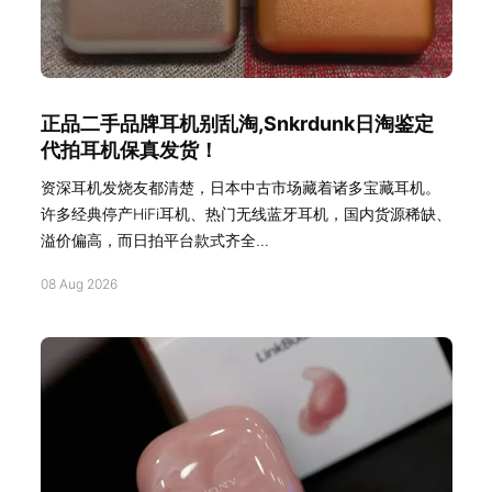
正品二手品牌耳机别乱淘,Snkrdunk日淘鉴定
代拍耳机保真发货！
资深耳机发烧友都清楚，日本中古市场藏着诸多宝藏耳机。
许多经典停产HiFi耳机、热门无线蓝牙耳机，国内货源稀缺、
溢价偏高，而日拍平台款式齐全...
08 Aug 2026