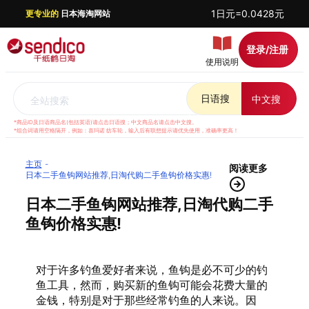
1日元=0.0428元
更专业的
日本海淘网站
登录/注册
使用说明
日语搜
中文搜
全站搜索
*商品ID及日语商品名(包括英语)请点击日语搜；中文商品名请点击中文搜。
*组合词请用空格隔开，例如：喜玛诺 纺车轮，输入后有联想提示请优先使用，准确率更高！
主页
阅读更多
日本二手鱼钩网站推荐,日淘代购二手鱼钩价格实惠!
日本二手鱼钩网站推荐,日淘代购二手
鱼钩价格实惠!
对于许多钓鱼爱好者来说，鱼钩是必不可少的钓
鱼工具，然而，购买新的鱼钩可能会花费大量的
金钱，特别是对于那些经常钓鱼的人来说。因