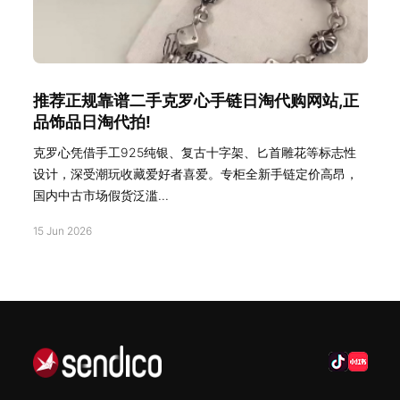
推荐正规靠谱二手克罗心手链日淘代购网站,正
品饰品日淘代拍!
克罗心凭借手工925纯银、复古十字架、匕首雕花等标志性
设计，深受潮玩收藏爱好者喜爱。专柜全新手链定价高昂，
国内中古市场假货泛滥...
15 Jun 2026