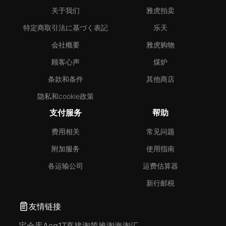
关于我们
雅虎拍卖
特定商取引法に基づく表記
乐天
会社概要
雅虎购物
顾客心声
煤炉
条款和条件
其他商店
隐私和cookie政策
支付服务
帮助
费用相关
常见问题
附加服务
使用指南
各运输公司
运费估算器
新行邮税
友情链接
宅仓库
Acg17
直接淘
简推淘
海淘汇