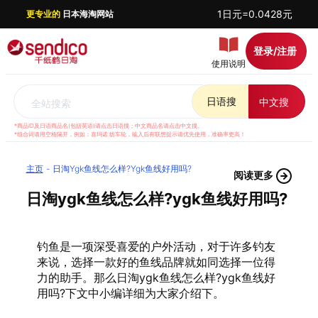
1日元=0.0428元
更专业的
日本海淘网站
登录/注册
使用说明
日语搜
中文搜
全站搜索
*商品ID及日语商品名(包括英语)请点击日语搜；中文商品名请点击中文搜。
*组合词请用空格隔开，例如：喜玛诺 纺车轮，输入后有联想提示请优先使用，准确率更高！
主页
日淘ygk鱼线怎么样?ygk鱼线好用吗?
阅读更多
日淘ygk鱼线怎么样?ygk鱼线好用吗?
钓鱼是一项深受喜爱的户外活动，对于许多钓友
来说，选择一款好的鱼线品牌就如同选择一位得
力的助手。那么日淘ygk鱼线怎么样?ygk鱼线好
用吗?下文中小编详细为大家介绍下。