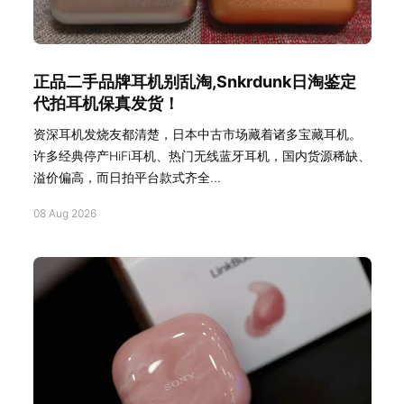
正品二手品牌耳机别乱淘,Snkrdunk日淘鉴定
代拍耳机保真发货！
资深耳机发烧友都清楚，日本中古市场藏着诸多宝藏耳机。
许多经典停产HiFi耳机、热门无线蓝牙耳机，国内货源稀缺、
溢价偏高，而日拍平台款式齐全...
08 Aug 2026