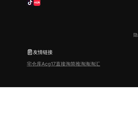
隐
友情链接
宅仓库
Acg17
直接淘
简推淘
海淘汇