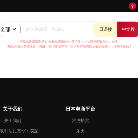
?
全部
输入关键词、商品ID
日语搜
中文搜
*商品ID及日语商品名(包括英语)请点击日语搜；中文商品名请点击中文搜。
*组合词请用空格隔开，例如：喜玛诺 纺车轮，输入后有联想提示请优先使用，准确率更高！
关于我们
日本电商平台
关于我们
雅虎拍卖
取引法に基づく表記
乐天