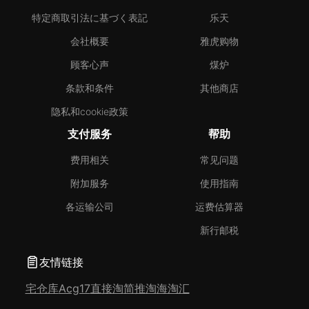
特定商取引法に基づく表記
乐天
会社概要
雅虎购物
顾客心声
煤炉
条款和条件
其他商店
隐私和cookie政策
支付服务
帮助
费用相关
常见问题
附加服务
使用指南
各运输公司
运费估算器
新行邮税
友情链接
宅仓库
Acg17
直接淘
简推淘
海淘汇