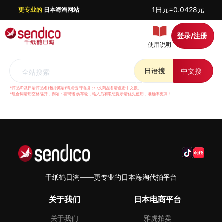
1日元=0.0428元
更专业的
日本海淘网站
登录/注册
使用说明
日语搜
中文搜
全站搜索
*商品ID及日语商品名(包括英语)请点击日语搜；中文商品名请点击中文搜。
*组合词请用空格隔开，例如：喜玛诺 纺车轮，输入后有联想提示请优先使用，准确率更高！
千纸鹤日淘——更专业的日本海淘代拍平台
关于我们
日本电商平台
关于我们
雅虎拍卖