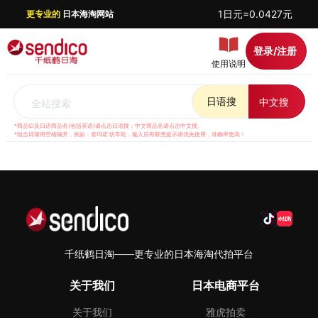
1日元=0.0427元
更专业的
日本海淘网站
登录/注册
使用说明
日语搜
中文搜
全站搜索
*商品ID及日语商品名(包括英语)请点击日语搜；中文商品名请点击中文搜。
*组合词请用空格隔开，例如：喜玛诺 纺车轮，输入后有联想提示请优先使用，准确率更高！
千纸鹤日淘——更专业的日本海淘代拍平台
关于我们
日本电商平台
关于我们
雅虎拍卖