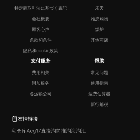
特定商取引法に基づく表記
乐天
会社概要
雅虎购物
顾客心声
煤炉
条款和条件
其他商店
隐私和cookie政策
支付服务
帮助
费用相关
常见问题
附加服务
使用指南
各运输公司
运费估算器
新行邮税
友情链接
宅仓库
Acg17
直接淘
简推淘
海淘汇