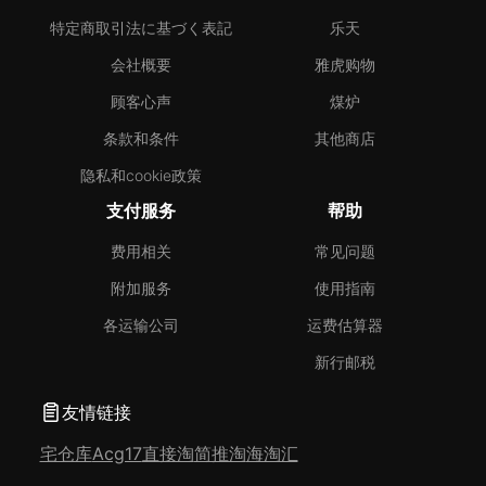
特定商取引法に基づく表記
乐天
会社概要
雅虎购物
顾客心声
煤炉
条款和条件
其他商店
隐私和cookie政策
支付服务
帮助
费用相关
常见问题
附加服务
使用指南
各运输公司
运费估算器
新行邮税
友情链接
宅仓库
Acg17
直接淘
简推淘
海淘汇