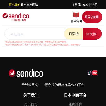
1日元=0.0427元
更专业的
日本海淘网站
登录/注册
使用说明
日语搜
中文搜
全站搜索
*商品ID及日语商品名(包括英语)请点击日语搜；中文商品名请点击中文搜。
*组合词请用空格隔开，例如：喜玛诺 纺车轮，输入后有联想提示请优先使用，准确率更高！
千纸鹤日淘——更专业的日本海淘代拍平台
关于我们
日本电商平台
关于我们
雅虎拍卖