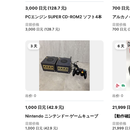
3,000
日元
(
128.7
元
)
700
日元
PCエンジン SUPER CD-ROM2 ソフト4本
アルカノ
セット...
ー...
目前价格
目前价格
3,000
日元
(
128.7
元
)
700
日元
(
3 天
6 天
出价: 0
出价: 0
1,000
日元
(
42.9
元
)
21,999
Nintendo ニンテンドー ゲームキューブ
【動作確認済
本...
グ...
目前价格
目前价格
1,000
日元
(
42.9
元
)
21,999
日