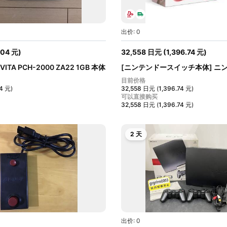
出价: 0
.04
元
)
32,558
日元
(
1,396.74
元
)
VITA PCH-2000 ZA22 1GB 本体
[ニンテンドースイッチ本体] ニ
ー...
目前价格
04
元
)
32,558
日元
(
1,396.74
元
)
可以直接购买
32,558
日元
(
1,396.74
元
)
2 天
出价: 0