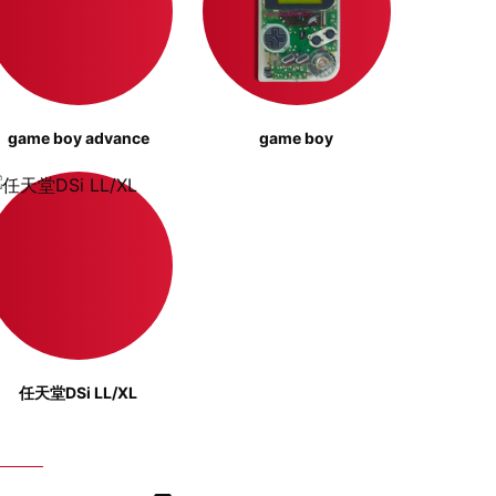
game boy advance
game boy
任天堂DSi LL/XL