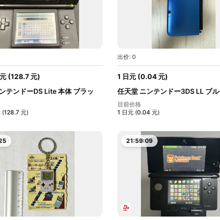
出价: 0
元
(
128.7
元
)
1
日元
(
0.04
元
)
ンテンドーDS Lite 本体 ブラッ
任天堂 ニンテンドー3DS LL ブ
ッ...
目前价格
元
(
128.7
元
)
1
日元
(
0.04
元
)
23
21:59:07