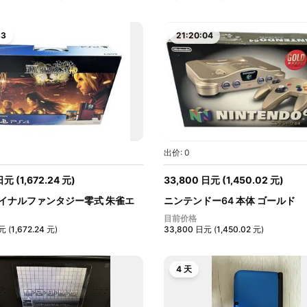
32
21:20:03
出价: 0
日元
(
1,672.24
元
)
33,800
日元
(
1,450.02
元
)
ファイナルファンタジー零式 朱雀エ
ニンテンドー64 本体 ゴールド
NINTENDO64...
目前价格
元
(
1,672.24
元
)
33,800
日元
(
1,450.02
元
)
4 天