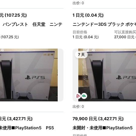
出价: 0
元
(
107.25
元
)
1
日元
(
0.04
元
)
 バンプレスト 任天堂 ニンテ
ニンテンドー3DS ブラック ポケ
ク...
目前价格
可以直接购买
(
107.25
元
)
1
日元
(
0.04
元
)
27,000
日元
7 天
出价: 0
日元
(
3,427.71
元
)
79,900
日元
(
3,427.71
元
)
使用■PlayStation5 PS5
未開封・未使用■PlayStation
CFI-11...
目前价格