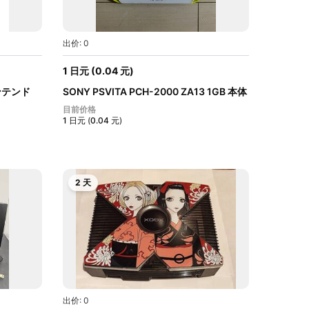
出价: 0
1
日元
(
0.04
元
)
ンテンド
SONY PSVITA PCH-2000 ZA13 1GB 本体
初期...
目前价格
1
日元
(
0.04
元
)
2 天
出价: 0