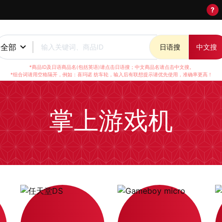
?
全部
输入关键词、商品ID
日语搜
中文搜
*商品ID及日语商品名(包括英语)请点击日语搜；中文商品名请点击中文搜。
*组合词请用空格隔开，例如：喜玛诺 纺车轮，输入后有联想提示请优先使用，准确率更高！
掌上游戏机