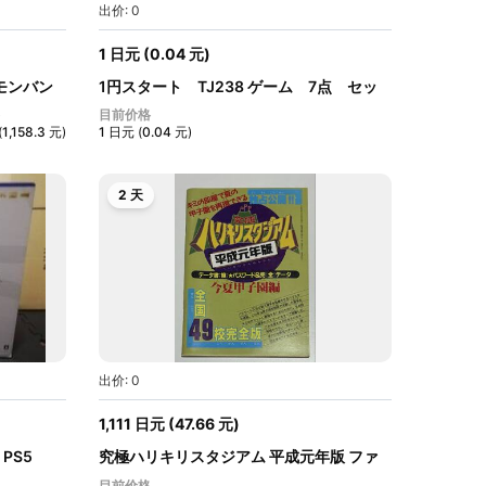
出价: 0
1
日元
(
0.04
元
)
モンバン
1円スタート TJ238 ゲーム 7点 セッ
ト ...
目前价格
(
1,158.3
元
)
1
日元
(
0.04
元
)
2 天
出价: 0
1,111
日元
(
47.66
元
)
5 PS5
究極ハリキリスタジアム 平成元年版 ファ
ミ...
目前价格