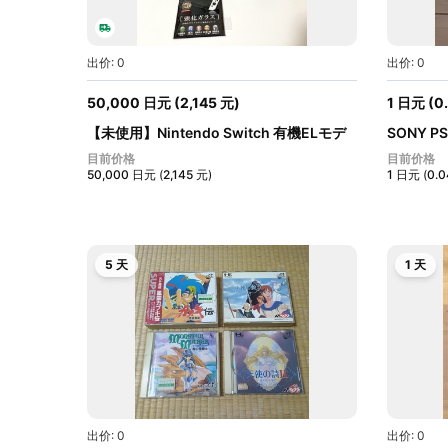
出价: 0
出价: 0
50,000
日元
(
2,145
元
)
1
日元
(
0
【未使用】Nintendo Switch 有機ELモデ
SONY PS
ル...
初期...
目前价格
目前价格
50,000
日元
(
2,145
元
)
1
日元
(
0.
5 天
1 天
出价: 0
出价: 0