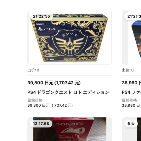
21:22:54
21:21:
出价: 0
出价: 0
39,800
日元
(
1,707.42
元
)
38,980
PS4 ドラゴンクエスト ロト エディション
PS4 
P...
デ...
目前价格
目前价格
39,800
日元
(
1,707.42
元
)
38,980
日
12:17:57
6 天