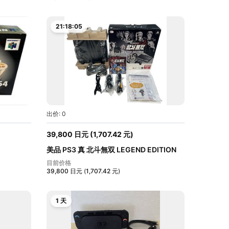
21:18:04
出价: 0
39,800
日元
(
1,707.42
元
)
美品 PS3 真 北斗無双 LEGEND EDITION
Play...
目前价格
39,800
日元
(
1,707.42
元
)
1 天