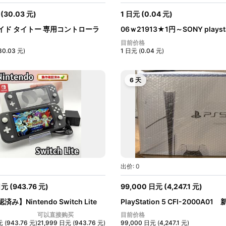
(
30.03
元
)
1
日元
(
0.04
元
)
イド タイトー 専用コントローラ
06ｗ21913★1円～SONY playsta
120GB C...
目前价格
30.03
元
)
1
日元
(
0.04
元
)
6 天
出价: 0
日元
(
943.76
元
)
99,000
日元
(
4,247.1
元
)
み】Nintendo Switch Lite
PlayStation 5 CFI-2000A0
封...
可以直接购买
目前价格
元
(
943.76
元
)
21,999
日元
(
943.76
元
)
99,000
日元
(
4,247.1
元
)