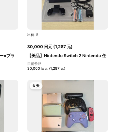
出价: 5
30,000
日元
(
1,287
元
)
ルー×ブラ
【美品】Nintendo Switch 2 Nintendo 任
天...
目前价格
30,000
日元
(
1,287
元
)
6 天