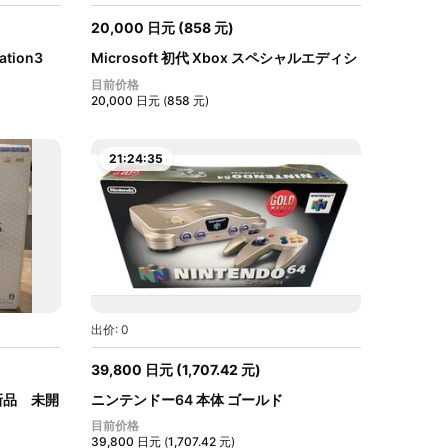
20,000
日元
(
858
元
)
tion3
Microsoft 初代 Xbox スペシャルエディシ
ョ...
目前价格
20,000
日元
(
858
元
)
21:24:34
出价: 0
39,800
日元
(
1,707.42
元
)
1 新品 未開
ニンテンドー64 本体 ゴールド
NINTENDO64...
目前价格
39,800
日元
(
1,707.42
元
)