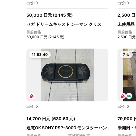
出价: 0
出价: 0
50,000
日元
(
2,145
元
)
2,500
日
セガ ドリームキャスト シーマン クリス
未使用品
マ...
ン...
目前价格
目前价格
50,000
日元
(
2,145
元
)
2,500
日元
11:53:38
7 天
出价: 0
出价: 0
14,700
日元
(
630.63
元
)
79,900
通電OK SONY PSP-3000 モンスターハン
未開封・未
ター...
CFI-11...
目前价格
可以直接购买
目前价格