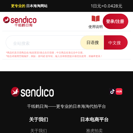
1日元=0.0428元
更专业的
日本海淘网站
登录/注册
使用说明
日语搜
中文搜
全站搜索
*商品ID及日语商品名(包括英语)请点击日语搜；中文商品名请点击中文搜。
*组合词请用空格隔开，例如：喜玛诺 纺车轮，输入后有联想提示请优先使用，准确率更高！
千纸鹤日淘——更专业的日本海淘代拍平台
关于我们
日本电商平台
关于我们
雅虎拍卖