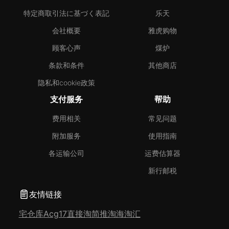
特定商取引法に基づく表記
乐天
会社概要
雅虎购物
顾客心声
煤炉
条款和条件
其他商店
隐私和cookie政策
支付服务
帮助
费用相关
常见问题
附加服务
使用指南
各运输公司
运费估算器
新行邮税
友情链接
宅仓库
Acg17
直接淘
简推淘
海淘汇